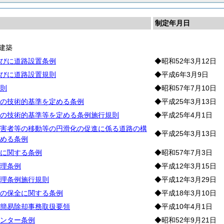
制定年月日
建築
びに道路設置条例
◆昭和52年3月12日
びに道路設置規則
◆平成6年3月9日
則
◆昭和57年7月10日
の技術的基準を定める条例
◆平成25年3月13日
の技術的基準等を定める条例施行規則
◆平成25年4月1日
害者等の移動等の円滑化の促進に係る道路の構
◆平成25年3月13日
める条例
に関する条例
◆昭和57年7月3日
理条例
◆平成12年3月15日
理条例施行規則
◆平成12年3月29日
の保全に関する条例
◆平成18年3月10日
簡易除却事務取扱要領
◆平成10年4月1日
ンター条例
◆昭和52年9月21日