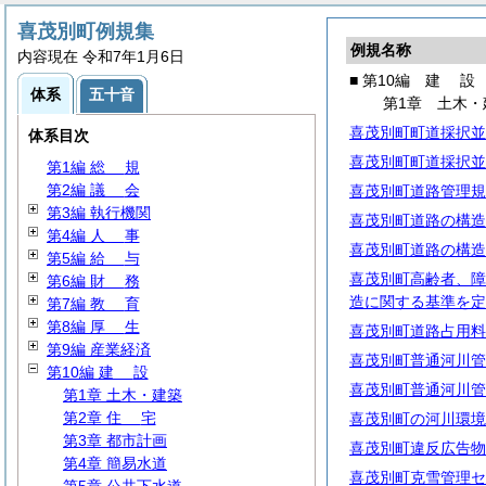
喜茂別町例規集
例規名称
内容現在 令和7年1月6日
■ 第10編
建
設
体系
五十音
第1章 土木・
喜茂別町町道採択並
体系目次
喜茂別町町道採択並
第1編
総
規
第2編
議
会
喜茂別町道路管理規
第3編 執行機関
喜茂別町道路の構造
第4編
人
事
喜茂別町道路の構造
第5編
給
与
喜茂別町高齢者、障
第6編
財
務
造に関する基準を定
第7編
教
育
第8編
厚
生
喜茂別町道路占用料
第9編 産業経済
喜茂別町普通河川管
第10編
建
設
喜茂別町普通河川管
第1章 土木・建築
第2章
住
宅
喜茂別町の河川環境
第3章 都市計画
喜茂別町違反広告物
第4章 簡易水道
喜茂別町克雪管理セ