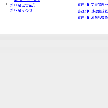
第5章 公共下水道
喜茂別町克雪管理セ
第11編 公営企業
第12編 その他
喜茂別町基礎集落圏
喜茂別町地籍調査作