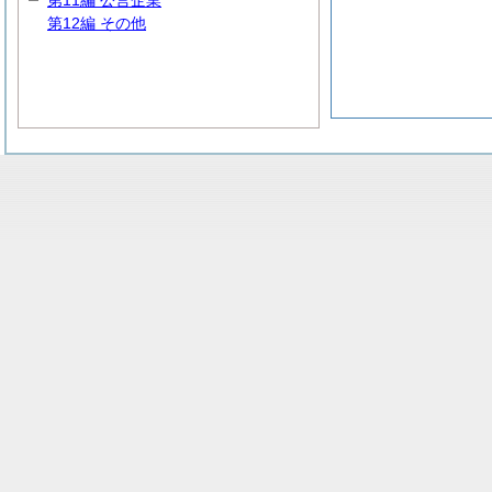
第11編 公営企業
第12編 その他