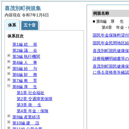
喜茂別町例規集
例規名称
内容現在 令和7年1月6日
■ 第8編
厚
生
体系
五十音
第4章 年金・
国民年金保険料貸付
体系目次
国民年金民間地区組
第1編
総
規
第2編
議
会
喜茂別町国民健康保
第3編 執行機関
診療報酬明細書等の
第4編
人
事
喜茂別町国民健康保
第5編
給
与
に係る資格喪失確認
第6編
財
務
第7編
教
育
第8編
厚
生
第1章 社会福祉
第2章 交通障害保障
第3章
衛
生
第4章 年金・保険
第9編 産業経済
第10編
建
設