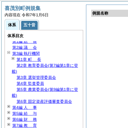
喜茂別町例規集
例規名称
内容現在 令和7年1月6日
体系
五十音
体系目次
第1編
総
規
第2編
議
会
第3編 執行機関
第1章
町
長
第2章 教育委員会(第7編第1章に登
載)
第3章 選挙管理委員会
第4章 監査委員
第5章 農業委員会(第9編第1章に登
載)
第6章 固定資産評価審査委員会
第4編
人
事
第5編
給
与
第6編
財
務
第7編
教
育