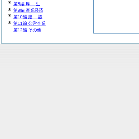
第8編
厚
生
第9編 産業経済
第10編
建
設
第11編 公営企業
第12編 その他