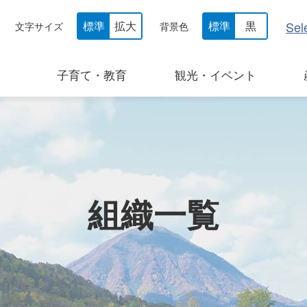
Sel
標準
拡大
標準
黒
文字サイズ
背景色
子育て・教育
観光・イベント
組織一覧