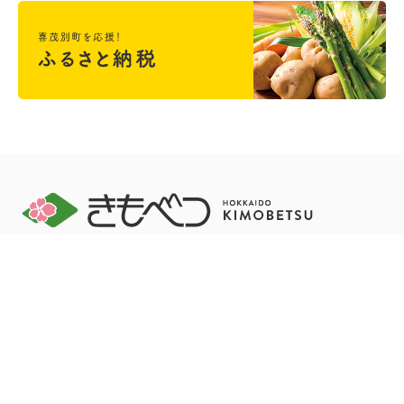
＜喜茂別町役場＞ 〒044-0292 北海道虻田郡喜茂別町字喜茂別
123番地
開庁時間 午前8時45分～午後5時30分
電話：0136-33-2211 FAX：0136-33-3577
お問い合わせ