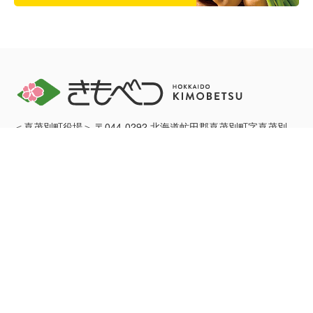
＜喜茂別町役場＞ 〒044-0292 北海道虻田郡喜茂別町字喜茂別
123番地
開庁時間 午前8時45分～午後5時30分
電話：0136-33-2211 FAX：0136-33-3577
お問い合わせ
リンク集
プライバシーポリシー
サイトマップ