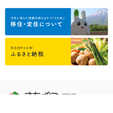
＜喜茂別町役場＞ 〒044-0292 北海道虻田郡喜茂別町字喜茂別