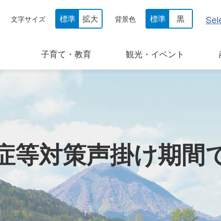
Sel
標準
拡大
標準
黒
文字サイズ
背景色
子育て・教育
観光・イベント
症等対策声掛け期間