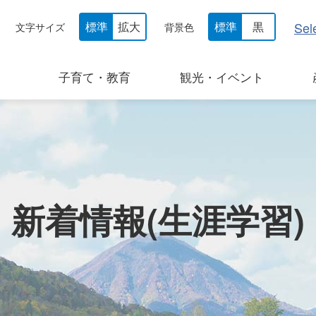
Sel
標準
拡大
標準
黒
文字サイズ
背景色
子育て・教育
観光・イベント
新着情報(生涯学習)