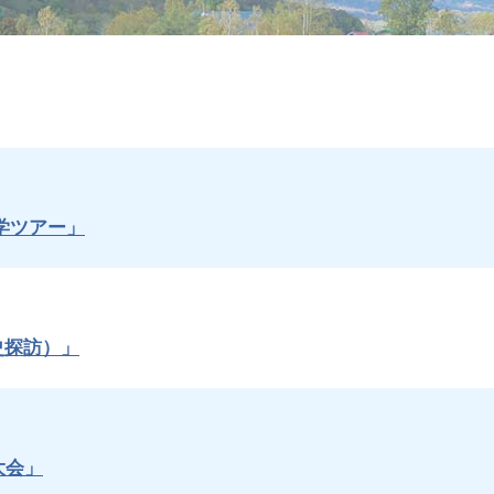
学ツアー」
史探訪）」
大会」