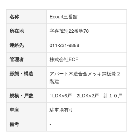
名称
Ecourt三番館
所在地
字喜茂別22番地78
連絡先
011-221-9888
管理者
株式会社ECF
形態・構造
アパート木造合金メッキ鋼板葺２
階建
規模・戸数
1LDK×6戸 2LDK×2戸 計１０戸
車庫
駐車場有り
備考
-