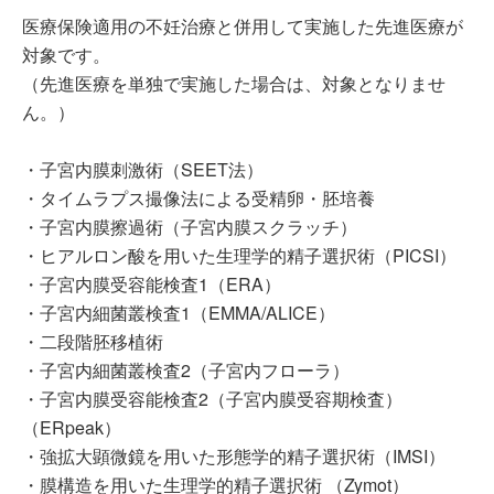
医療保険適用の不妊治療と併用して実施した先進医療が
対象です。
（先進医療を単独で実施した場合は、対象となりませ
ん。）
・子宮内膜刺激術（SEET法）
・タイムラプス撮像法による受精卵・胚培養
・子宮内膜擦過術（子宮内膜スクラッチ）
・ヒアルロン酸を用いた生理学的精子選択術（PICSI）
・子宮内膜受容能検査1（ERA）
・子宮内細菌叢検査1（EMMA/ALICE）
・二段階胚移植術
・子宮内細菌叢検査2（子宮内フローラ）
・子宮内膜受容能検査2（子宮内膜受容期検査）
（ERpeak）
・強拡大顕微鏡を用いた形態学的精子選択術（IMSI）
・膜構造を用いた生理学的精子選択術 （Zymot）