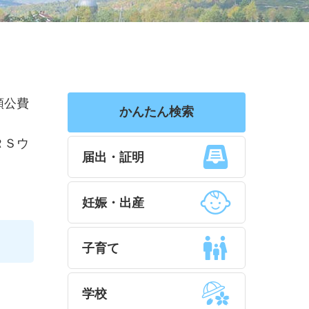
額公費
かんたん検索
ＲＳウ
届出・証明
妊娠・出産
子育て
学校