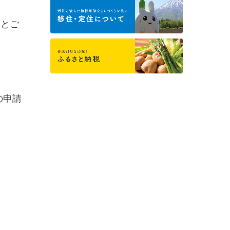
師とご
の申請