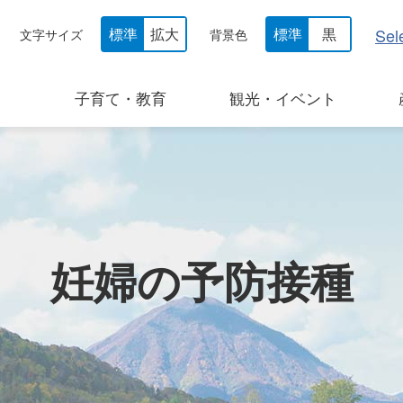
Sel
標準
拡大
標準
黒
文字サイズ
背景色
子育て・教育
観光・イベント
妊婦の予防接種