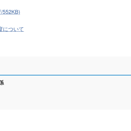
52KB)
度について
係