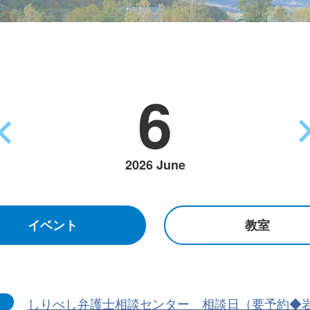
6
2026 June
イベント
教室
しりべし弁護士相談センター 相談日（要予約◆