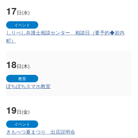
17
日(水)
イベント
しりべし弁護士相談センター 相談日（要予約◆岩内
町）
18
日(木)
教室
ぽちぽちスマホ教室
19
日(金)
イベント
きもべつ夏まつり 出店説明会