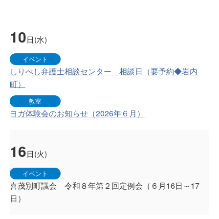
10
日(水)
イベント
しりべし弁護士相談センター 相談日（要予約◆岩内
町）
教室
ヨガ体験会のお知らせ（2026年６月）
16
日(火)
イベント
喜茂別町議会 令和８年第２回定例会（６月16日～17
日）